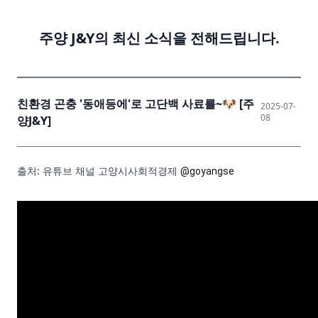
소식
언론속주양
주양 J&Y의 최신 소식을 전해드립니다.
언론속주양
친환경 곤충 '동애등에'로 고단백 사료를~🐶 [주
2025-07-
08
양J&Y]
출처: 유튜브 채널 고양시사회적경제
@goyangse